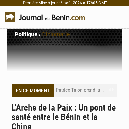
Dernière Mise à jour : 6 août 2026 à 17h05 GMT
Politique
›
Diplomatie
Patrice Talon prend la tête du premier bureau du Sénat du Bénin
EN CE MOMENT
Bénin : Djogbénou inspecte le chantier du siège de l’Assemblée
L’Arche de la Paix : Un pont de
santé entre le Bénin et la
Bénin et Canada scellent un partenariat inédit
Chine
Bénin : Le CEG La Verdure de Ouèdo fait sa mue pour la rentrée