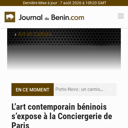
Dernière Mise à jour : 7 août 2026 à 10h20 GMT
›
Art et Culture
Porto‑Novo : un camion de produits pétroliers embrase Avakpa
EN CE MOMENT
Patrice Talon prend la tête du premier bureau du Sénat du Bénin
L’art contemporain béninois
s’expose à la Conciergerie de
Bénin : Djogbénou inspecte le chantier du siège de l’Assemblée
Paris
Bénin et Canada scellent un partenariat inédit