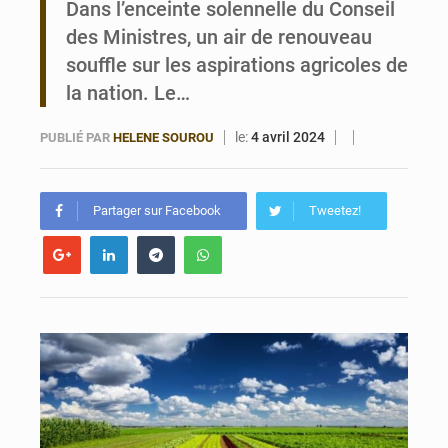
Dans l’enceinte solennelle du Conseil
des Ministres, un air de renouveau
Bénin : Le CEG La Verdure de Ouèdo fait sa mue pour la rentrée
souffle sur les aspirations agricoles de
la nation. Le…
le:
4 avril 2024
PUBLIÉ PAR
HELENE SOUROU
Partager sur Facebook
Tweetez!