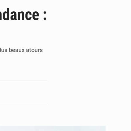
du Sénat du Bénin
ndance :
ge de l’Assemblée
t
e pour la rentrée
plus beaux atours