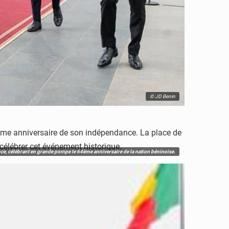
© JD Benin
64ème anniversaire de son indépendance. La place de
 célébrer cet événement historique.
ce, célébrant en grande pompe le 64ème anniversaire de la nation béninoise.