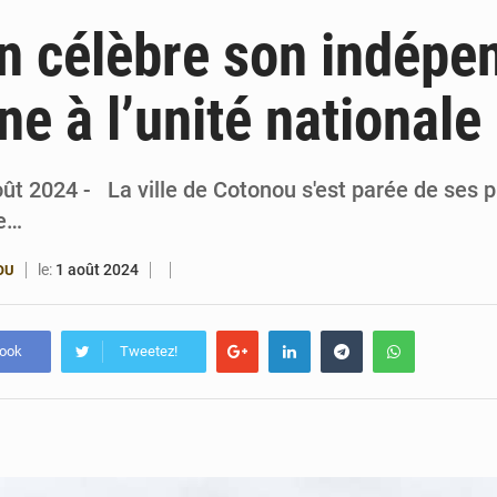
6 août 2026
Patrice Talon prend la tête du premier bureau 
n célèbre son indépe
6 août 2026
Bénin : Djogbénou inspecte le chantier du siè
e à l’unité nationale
6 août 2026
Bénin et Canada scellent un partenariat inédi
6 août 2026
Bénin : Le CEG La Verdure de Ouèdo fait sa mu
ût 2024 - La ville de Cotonou s'est parée de ses 
le…
le:
1 août 2024
OU
book
Tweetez!