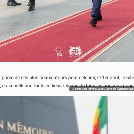
 parée de ses plus beaux atours pour célébrer, le 1er août, le 
a accueilli une foule en liesse, venue de tous les horizons pour
© Cotonou vibre aux couleurs de l'indépendan