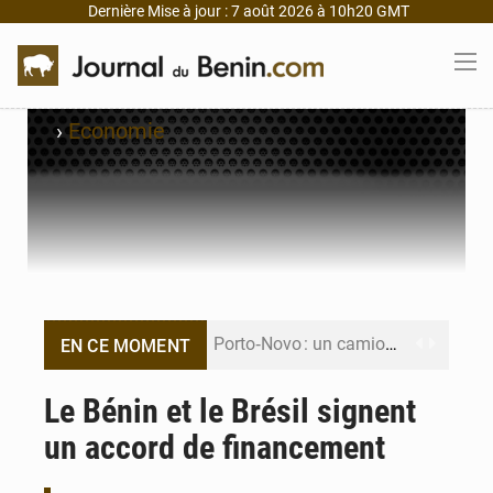
Dernière Mise à jour : 7 août 2026 à 10h20 GMT
›
Economie
Porto‑Novo : un camion de produits pétroliers embrase Avakpa
EN CE MOMENT
Patrice Talon prend la tête du premier bureau du Sénat du Bénin
Le Bénin et le Brésil signent
un accord de financement
Bénin : Djogbénou inspecte le chantier du siège de l’Assemblée
Bénin et Canada scellent un partenariat inédit