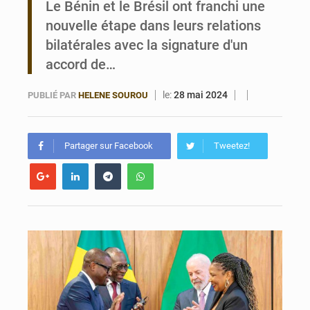
Le Bénin et le Brésil ont franchi une
nouvelle étape dans leurs relations
Bénin : Le CEG La Verdure de Ouèdo fait sa mue pour la rentrée
bilatérales avec la signature d'un
accord de…
le:
28 mai 2024
PUBLIÉ PAR
HELENE SOUROU
Partager sur Facebook
Tweetez!