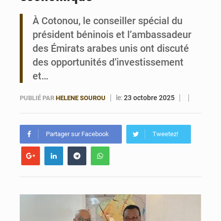
À Cotonou, le conseiller spécial du
Noyade tragique à Kalalé : 2 enfants perdent la vie à Gawézi
président béninois et l’ambassadeur
des Émirats arabes unis ont discuté
des opportunités d’investissement
et…
le:
23 octobre 2025
PUBLIÉ PAR
HELENE SOUROU
Partager sur Facebook
Tweetez!