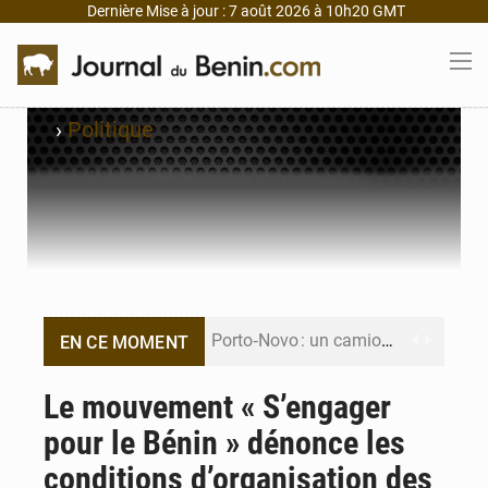
Dernière Mise à jour : 7 août 2026 à 10h20 GMT
›
Politique
Porto‑Novo : un camion de produits pétroliers embrase Avakpa
EN CE MOMENT
Patrice Talon prend la tête du premier bureau du Sénat du Bénin
Le mouvement « S’engager
pour le Bénin » dénonce les
Bénin : Djogbénou inspecte le chantier du siège de l’Assemblée
conditions d’organisation des
Bénin et Canada scellent un partenariat inédit