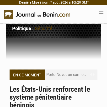
Dernière Mise à jour : 7 août 2026 à 10h20 GMT
Politique
›
Sécurité
Porto‑Novo : un camion de produits pétroliers embrase Avakpa
EN CE MOMENT
Patrice Talon prend la tête du premier bureau du Sénat du Bénin
Les États-Unis renforcent le
système pénitentiaire
Bénin : Djogbénou inspecte le chantier du siège de l’Assemblée
béninois
Bénin et Canada scellent un partenariat inédit