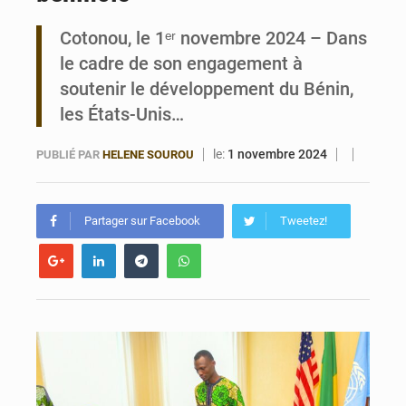
Cotonou, le 1ᵉʳ novembre 2024 – Dans
Bénin : Le CEG La Verdure de Ouèdo fait sa mue pour la rentrée
le cadre de son engagement à
soutenir le développement du Bénin,
les États-Unis…
le:
1 novembre 2024
PUBLIÉ PAR
HELENE SOUROU
Partager sur Facebook
Tweetez!