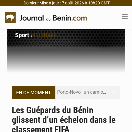
Dernière Mise à jour : 7 août 2026 à 10h20 GMT
Sport
›
Football
Porto‑Novo : un camion de produits pétroliers embrase Avakpa
EN CE MOMENT
Patrice Talon prend la tête du premier bureau du Sénat du Bénin
Les Guépards du Bénin
glissent d’un échelon dans le
Bénin : Djogbénou inspecte le chantier du siège de l’Assemblée
classement FIFA
Bénin et Canada scellent un partenariat inédit