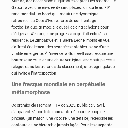
Ailleurs, des ascensions fulgurantes captent les regards. Le
Gabon, avec une envolée de cinq places, s’installe au 79ᵉ
rang mondial, un bond qui traduit une dynamique
retrouvée. La Côte d’Ivoire, forte de son héritage
footballistique, grimpe, elle aussi, de cinq échelons pour
s’ériger au 41ᵉ rang, une progression qui fait écho à sa
résilience. Le Zimbabwe et la Sierra Leone, moins en vue,
s’offrent également des avancées notables, signe d’une
vitalité émergente. À l’inverse, la Guinée-Bissau essuie une
bourrasque cruelle : une chute vertigineuse de huit places la
relègue dans les tréfonds du classement, une dégringolade
qui invite à l’introspection.
Une fresque mondiale en perpétuelle
métamorphose
Ce premier classement FIFA de 2025, publié ce 3 avril,
s’apparente à une toile mouvante où chaque coup de
pinceau (un match, une victoire, une défaite) redessine les
contours d’une hiérarchie jamais figée. Pour les guépards