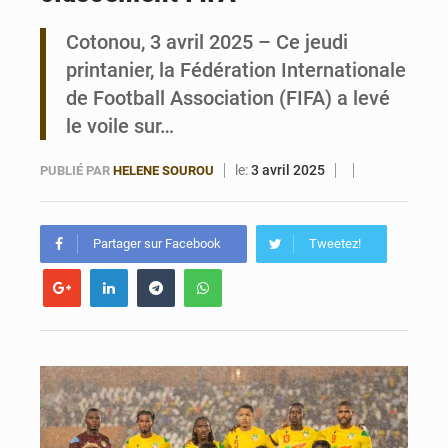
Cotonou, 3 avril 2025 – Ce jeudi
Bénin : Le CEG La Verdure de Ouèdo fait sa mue pour la rentrée
printanier, la Fédération Internationale
de Football Association (FIFA) a levé
le voile sur…
le:
3 avril 2025
PUBLIÉ PAR
HELENE SOUROU
Partager sur Facebook
Tweetez!