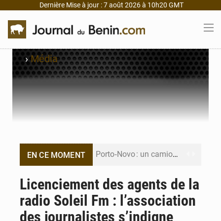
Dernière Mise à jour : 7 août 2026 à 10h20 GMT
›
Média
Porto‑Novo : un camion de produits pétroliers embrase Avakpa
EN CE MOMENT
Patrice Talon prend la tête du premier bureau du Sénat du Bénin
Licenciement des agents de la
radio Soleil Fm : l’association
Bénin : Djogbénou inspecte le chantier du siège de l’Assemblée
des journalistes s’indigne
Bénin et Canada scellent un partenariat inédit