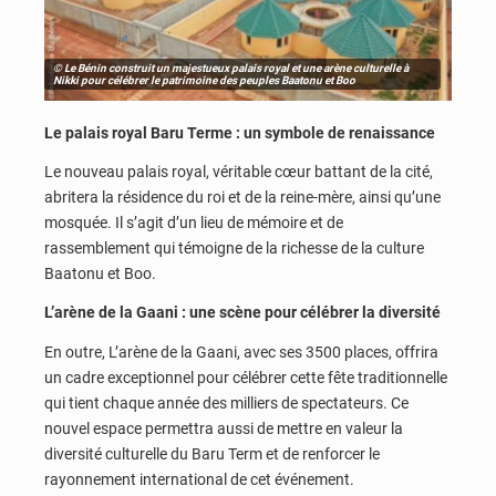
© Le Bénin construit un majestueux palais royal et une arène culturelle à
Nikki pour célébrer le patrimoine des peuples Baatonu et Boo
Le palais royal Baru Terme : un symbole de renaissance
Le nouveau palais royal, véritable cœur battant de la cité,
abritera la résidence du roi et de la reine-mère, ainsi qu’une
mosquée. Il s’agit d’un lieu de mémoire et de
rassemblement qui témoigne de la richesse de la culture
Baatonu et Boo.
L’arène de la Gaani : une scène pour célébrer la diversité
En outre, L’arène de la Gaani, avec ses 3500 places, offrira
un cadre exceptionnel pour célébrer cette fête traditionnelle
qui tient chaque année des milliers de spectateurs. Ce
nouvel espace permettra aussi de mettre en valeur la
diversité culturelle du Baru Term et de renforcer le
rayonnement international de cet événement.