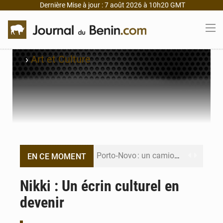
Dernière Mise à jour : 7 août 2026 à 10h20 GMT
›
Art et Culture
Porto‑Novo : un camion de produits pétroliers embrase Avakpa
EN CE MOMENT
Patrice Talon prend la tête du premier bureau du Sénat du Bénin
Nikki : Un écrin culturel en
devenir
Bénin : Djogbénou inspecte le chantier du siège de l’Assemblée
Bénin et Canada scellent un partenariat inédit