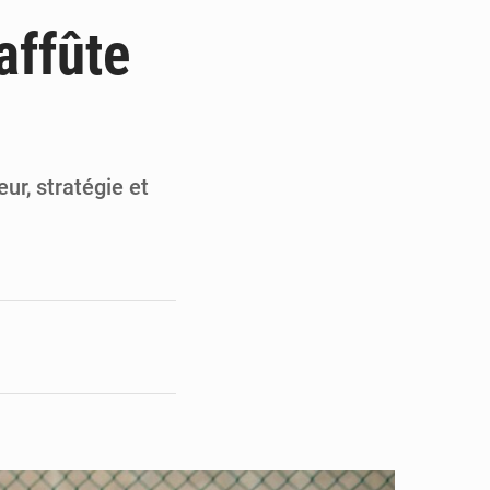
ge de l’Assemblée
affûte
t
e pour la rentrée
 un bouclier économique
ur, stratégie et