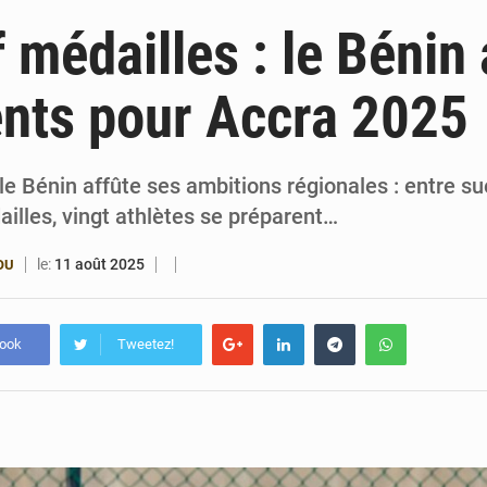
6 août 2026
Bénin : Djogbénou inspecte le chantier du siè
f médailles : le Bénin 
6 août 2026
Bénin et Canada scellent un partenariat inédi
ents pour Accra 2025
6 août 2026
Bénin : Le CEG La Verdure de Ouèdo fait sa mu
5 août 2026
Bénin : 14,5 milliards de dollars pour faire de la CDN 3.0
e Bénin affûte ses ambitions régionales : entre sue
illes, vingt athlètes se préparent…
le:
11 août 2025
OU
book
Tweetez!