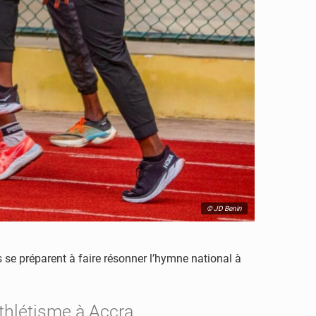
© JD Benin
s se préparent à faire résonner l’hymne national à
thlétisme à Accra