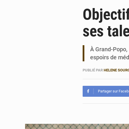
Objecti
ses tal
À Grand-Popo, l
espoirs de méda
PUBLIÉ PAR
HELENE SOUR
Partager sur Face