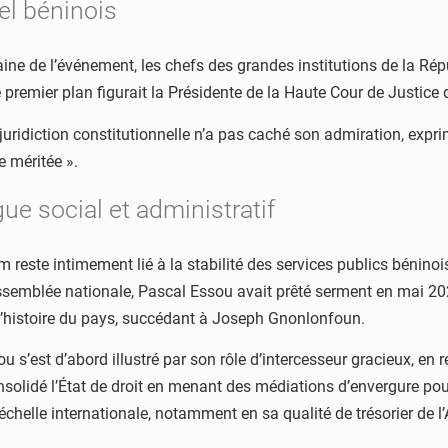
el béninois
aine de l’événement, les chefs des grandes institutions de la Ré
de premier plan figurait la Présidente de la Haute Cour de Justi
 juridiction constitutionnelle n’a pas caché son admiration, exp
 méritée ».
ue social et administratif
reste intimement lié à la stabilité des services publics bénino
semblée nationale, Pascal Essou avait prêté serment en mai 2021
 l’histoire du pays, succédant à Joseph Gnonlonfoun.
ou s’est d’abord illustré par son rôle d’intercesseur gracieux, en 
 consolidé l’État de droit en menant des médiations d’envergure po
à l’échelle internationale, notamment en sa qualité de trésorier 