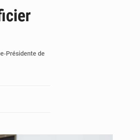
ultats à mi-parcours
icier
mandature 2026-2030
ninoise
la vie à Gawézi
ce‑Présidente de