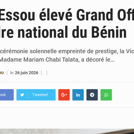
4 août 2026
Bénin : le ministère de l’Intérieur évalue ses rés
Essou élevé Grand Off
4 août 2026
FÉBÉBOXE : la gouvernance, premier combat de la 
dre national du Bénin
3 août 2026
Valse des entraîneurs en Première Division bé
3 août 2026
Noyade tragique à Kalalé : 2 enfants perdent 
 cérémonie solennelle empreinte de prestige, la Vi
 Madame Mariam Chabi Talata, a décoré le…
le:
26 juin 2026
OU
book
Tweetez!