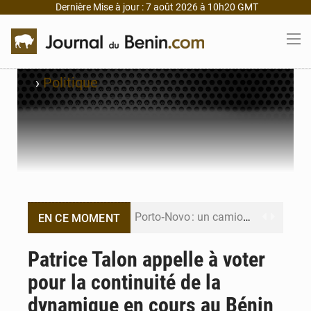
Dernière Mise à jour : 7 août 2026 à 10h20 GMT
›
Politique
Porto‑Novo : un camion de produits pétroliers embrase Avakpa
EN CE MOMENT
Patrice Talon prend la tête du premier bureau du Sénat du Bénin
Patrice Talon appelle à voter
pour la continuité de la
Bénin : Djogbénou inspecte le chantier du siège de l’Assemblée
dynamique en cours au Bénin
Bénin et Canada scellent un partenariat inédit