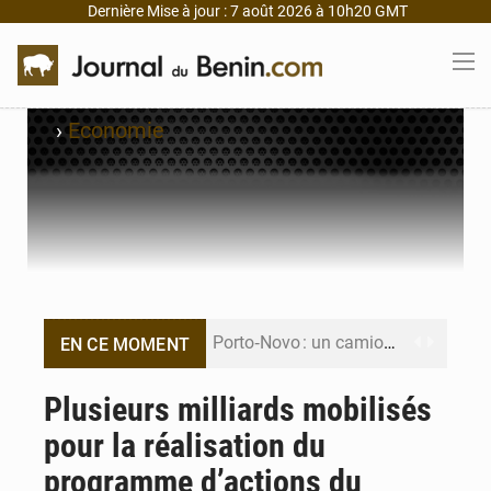
Dernière Mise à jour : 7 août 2026 à 10h20 GMT
›
Economie
Porto‑Novo : un camion de produits pétroliers embrase Avakpa
EN CE MOMENT
Patrice Talon prend la tête du premier bureau du Sénat du Bénin
Plusieurs milliards mobilisés
pour la réalisation du
Bénin : Djogbénou inspecte le chantier du siège de l’Assemblée
programme d’actions du
Bénin et Canada scellent un partenariat inédit