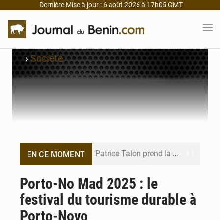
Dernière Mise à jour : 6 août 2026 à 17h05 GMT
›
Société
Patrice Talon prend la tête du premier bureau du Sénat du Bénin
EN CE MOMENT
Bénin : Djogbénou inspecte le chantier du siège de l’Assemblée
Porto-No Mad 2025 : le
festival du tourisme durable à
Bénin et Canada scellent un partenariat inédit
Porto-Novo
Bénin : Le CEG La Verdure de Ouèdo fait sa mue pour la rentrée