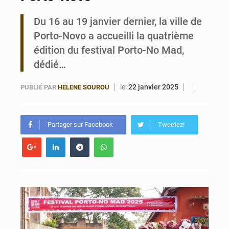
Du 16 au 19 janvier dernier, la ville de
Bénin : 14,5 milliards de dollars pour faire de la CDN 3.0 un bouclier économique
Porto-Novo a accueilli la quatrième
édition du festival Porto-No Mad,
dédié…
le:
22 janvier 2025
PUBLIÉ PAR
HELENE SOUROU
Partager sur Facebook
Tweetez!