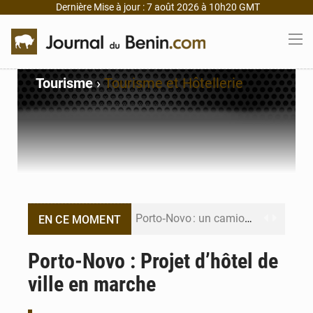
Dernière Mise à jour : 7 août 2026 à 10h20 GMT
Tourisme
›
Tourisme et Hôtellerie
Porto‑Novo : un camion de produits pétroliers embrase Avakpa
EN CE MOMENT
Patrice Talon prend la tête du premier bureau du Sénat du Bénin
Porto-Novo : Projet d’hôtel de
ville en marche
Bénin : Djogbénou inspecte le chantier du siège de l’Assemblée
Bénin et Canada scellent un partenariat inédit