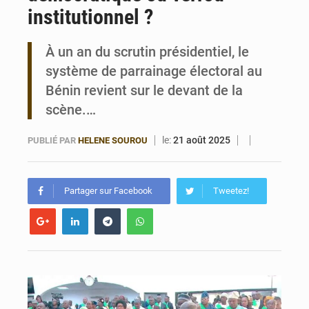
institutionnel ?
Bénin : Le CEG La Verdure de Ouèdo fait sa mue pour la rentrée
À un an du scrutin présidentiel, le
système de parrainage électoral au
Bénin revient sur le devant de la
scène.…
le:
21 août 2025
PUBLIÉ PAR
HELENE SOUROU
Partager sur Facebook
Tweetez!