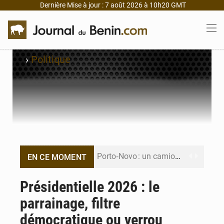
Dernière Mise à jour : 7 août 2026 à 10h20 GMT
›
Politique
Porto‑Novo : un camion de produits pétroliers embrase Avakpa
EN CE MOMENT
Patrice Talon prend la tête du premier bureau du Sénat du Bénin
Présidentielle 2026 : le
parrainage, filtre
Bénin : Djogbénou inspecte le chantier du siège de l’Assemblée
démocratique ou verrou
Bénin et Canada scellent un partenariat inédit