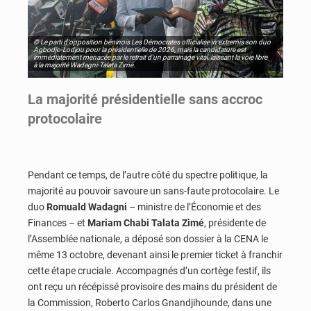
© Le parti d'opposition béninois Les Démocrates officialise in extremis son duo
Agbodjo-Lodjou pour la présidentielle de 2026, mais la candidature est
immédiatement menacée par le retrait d'un parrainage vital, laissant la voie libre
à la majorité Wadagni-Talata Zimé.
La majorité présidentielle sans accroc
protocolaire
Pendant ce temps, de l’autre côté du spectre politique, la
majorité au pouvoir savoure un sans-faute protocolaire. Le
duo
Romuald Wadagni
– ministre de l’Économie et des
Finances – et
Mariam Chabi Talata Zimé
, présidente de
l’Assemblée nationale, a déposé son dossier à la CENA le
même 13 octobre, devenant ainsi le premier ticket à franchir
cette étape cruciale. Accompagnés d’un cortège festif, ils
ont reçu un récépissé provisoire des mains du président de
la Commission, Roberto Carlos Gnandjihounde, dans une