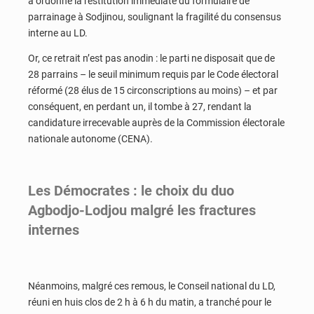
a ordonné la restitution immédiate du formulaire de
parrainage à Sodjinou, soulignant la fragilité du consensus
interne au LD.
Or, ce retrait n’est pas anodin : le parti ne disposait que de
28 parrains – le seuil minimum requis par le Code électoral
réformé (28 élus de 15 circonscriptions au moins) – et par
conséquent, en perdant un, il tombe à 27, rendant la
candidature irrecevable auprès de la Commission électorale
nationale autonome (CENA).
Les Démocrates : l
e choix du duo
Agbodjo-Lodjou malgré les fractures
internes
Néanmoins, malgré ces remous, le Conseil national du LD,
réuni en huis clos de 2 h à 6 h du matin, a tranché pour le