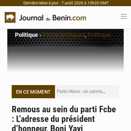
Dernière Mise à jour : 7 août 2026 à 10h20 GMT
Politique
›
Partis politiques
,
Politique
Porto‑Novo : un camion de produits pétroliers embrase Avakpa
EN CE MOMENT
Patrice Talon prend la tête du premier bureau du Sénat du Bénin
Remous au sein du parti Fcbe
: L’adresse du président
Bénin : Djogbénou inspecte le chantier du siège de l’Assemblée
d’honneur, Boni Yayi
Bénin et Canada scellent un partenariat inédit