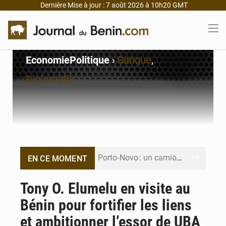
Dernière Mise à jour : 7 août 2026 à 10h20 GMT
Economie
Politique
›
Banque
,
Diplomatie
Porto‑Novo : un camion de produits pétroliers embrase Avakpa
EN CE MOMENT
Patrice Talon prend la tête du premier bureau du Sénat du Bénin
Tony O. Elumelu en visite au
Bénin pour fortifier les liens
Bénin : Djogbénou inspecte le chantier du siège de l’Assemblée
et ambitionner l’essor de UBA
Bénin et Canada scellent un partenariat inédit