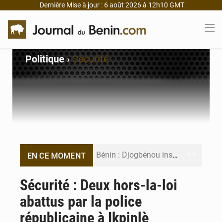
Dernière Mise à jour : 6 août 2026 à 12h10 GMT
Politique
›
Sécurité
Bénin : Djogbénou inspecte le chantier du siège de l’Assemblée
EN CE MOMENT
Bénin et Canada scellent un partenariat inédit
Sécurité : Deux hors-la-loi
abattus par la police
Bénin : Le CEG La Verdure de Ouèdo fait sa mue pour la rentrée
républicaine à Ikpinlè
Bénin : 14,5 milliards de dollars pour faire de la CDN 3.0 un bouclier économique