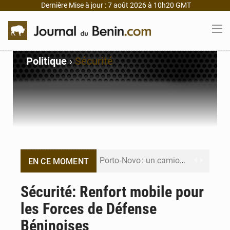
Dernière Mise à jour : 7 août 2026 à 10h20 GMT
Politique
›
Sécurité
Porto‑Novo : un camion de produits pétroliers embrase Avakpa
EN CE MOMENT
Patrice Talon prend la tête du premier bureau du Sénat du Bénin
Sécurité: Renfort mobile pour
les Forces de Défense
Bénin : Djogbénou inspecte le chantier du siège de l’Assemblée
Béninoises
Bénin et Canada scellent un partenariat inédit