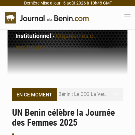
Dernière Mise à jour : 6 août 2026 à 10h48 GMT
Institutionnel
›
Organismes et
Institutions
Bénin : Le CEG La Verdure de Ouèdo fait sa mue pour la rentrée
EN CE MOMENT
Bénin : 14,5 milliards de dollars pour faire de la CDN 3.0 un bouclier économique
UN Benin célèbre la Journée
des Femmes 2025
Bénin : le ministère de l’Intérieur évalue ses résultats à mi-parcours
FÉBÉBOXE : la gouvernance, premier combat de la mandature 2026-2030