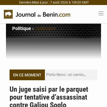
Dernière Mise à jour : 7 août 2026 à 10h20 GMT
Politique
›
Judiciaire
Porto‑Novo : un camion de produits pétroliers embrase Avakpa
EN CE MOMENT
Patrice Talon prend la tête du premier bureau du Sénat du Bénin
Un juge saisi par le parquet
pour tentative d’assassinat
Bénin : Djogbénou inspecte le chantier du siège de l’Assemblée
contre Galiou Soglo
Bénin et Canada scellent un partenariat inédit