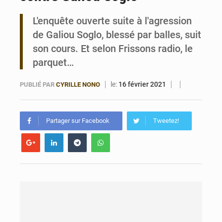
L'enquête ouverte suite à l'agression
Bénin : Le CEG La Verdure de Ouèdo fait sa mue pour la rentrée
de Galiou Soglo, blessé par balles, suit
son cours. Et selon Frissons radio, le
parquet…
le:
16 février 2021
PUBLIÉ PAR
CYRILLE NONO
Partager sur Facebook
Tweetez!