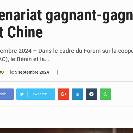
6 août 2026
Bénin : Djogbénou inspecte le chantier du siè
enariat gagnant-gagn
6 août 2026
Bénin et Canada scellent un partenariat inédi
t Chine
6 août 2026
Bénin : Le CEG La Verdure de Ouèdo fait sa mu
5 août 2026
Bénin : 14,5 milliards de dollars pour faire de la CDN 3.0
ptembre 2024 – Dans le cadre du Forum sur la coopé
C), le Bénin et la…
le:
5 septembre 2024
OU
book
Tweetez!