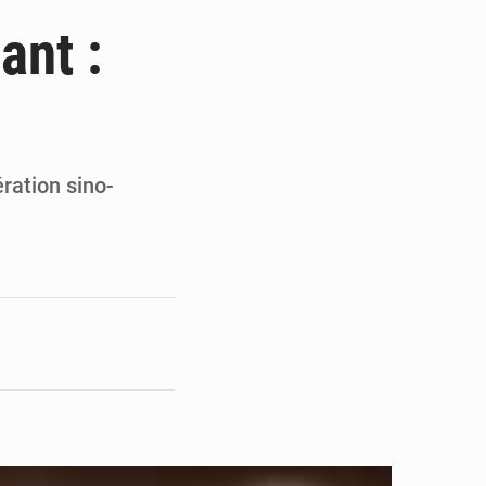
ge de l’Assemblée
ant :
t
e pour la rentrée
 un bouclier économique
ration sino-