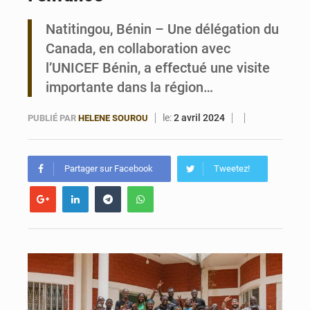
Natitingou, Bénin – Une délégation du
Bénin : 14,5 milliards de dollars pour faire de la CDN 3.0 un bouclier économique
Canada, en collaboration avec
l’UNICEF Bénin, a effectué une visite
importante dans la région…
le:
2 avril 2024
PUBLIÉ PAR
HELENE SOUROU
Partager sur Facebook
Tweetez!