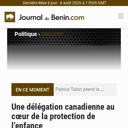
Dernière Mise à jour : 6 août 2026 à 17h05 GMT
Politique
›
Sécurité
Patrice Talon prend la tête du premier bureau du Sénat du Bénin
EN CE MOMENT
Bénin : Djogbénou inspecte le chantier du siège de l’Assemblée
Une délégation canadienne au
cœur de la protection de
Bénin et Canada scellent un partenariat inédit
l’enfance
Bénin : Le CEG La Verdure de Ouèdo fait sa mue pour la rentrée