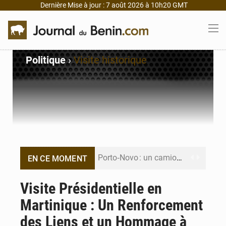
Dernière Mise à jour : 7 août 2026 à 10h20 GMT
Politique
›
Visite historique
Porto‑Novo : un camion de produits pétroliers embrase Avakpa
EN CE MOMENT
Patrice Talon prend la tête du premier bureau du Sénat du Bénin
Visite Présidentielle en
Martinique : Un Renforcement
Bénin : Djogbénou inspecte le chantier du siège de l’Assemblée
des Liens et un Hommage à
Bénin et Canada scellent un partenariat inédit