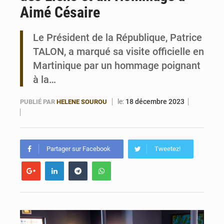
Aimé Césaire
Bénin : Le CEG La Verdure de Ouèdo fait sa mue pour la rentrée
Le Président de la République, Patrice
TALON, a marqué sa visite officielle en
Martinique par un hommage poignant
à la…
le:
18 décembre 2023
PUBLIÉ PAR
HELENE SOUROU
Partager sur Facebook
Tweetez!