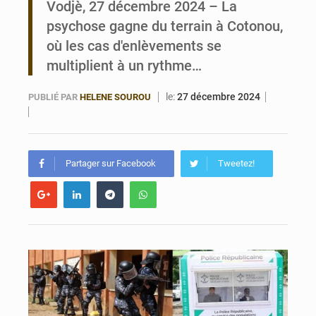
Vodjè, 27 décembre 2024 – La
psychose gagne du terrain à Cotonou,
Bénin : Le CEG La Verdure de Ouèdo fait sa mue pour la rentrée
où les cas d'enlèvements se
multiplient à un rythme…
le:
27 décembre 2024
PUBLIÉ PAR
HELENE SOUROU
Partager sur Facebook
Tweetez!