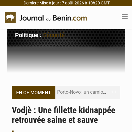
Dernière Mise à jour : 7 août 2026 à 10h20 GMT
Politique
›
Sécurité
Porto‑Novo : un camion de produits pétroliers embrase Avakpa
EN CE MOMENT
Patrice Talon prend la tête du premier bureau du Sénat du Bénin
Vodjè : Une fillette kidnappée
retrouvée saine et sauve
Bénin : Djogbénou inspecte le chantier du siège de l’Assemblée
Bénin et Canada scellent un partenariat inédit