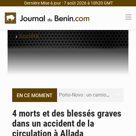
Dernière Mise à jour : 7 août 2026 à 10h20 GMT
›
Société
Porto‑Novo : un camion de produits pétroliers embrase Avakpa
EN CE MOMENT
Patrice Talon prend la tête du premier bureau du Sénat du Bénin
4 morts et des blessés graves
dans un accident de la
Bénin : Djogbénou inspecte le chantier du siège de l’Assemblée
circulation à Allada
Bénin et Canada scellent un partenariat inédit