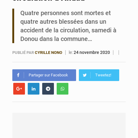
Quatre personnes sont mortes et
Bénin : Le CEG La Verdure de Ouèdo fait sa mue pour la rentrée
quatre autres blessées dans un
accident de la circulation, samedi à
Donou dans la commune…
le:
24 novembre 2020
PUBLIÉ PAR
CYRILLE NONO
Partager sur Facebook
Tweetez!