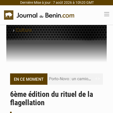
Dernière Mise à jour : 7 août 2026 à 10h20 GMT
›
Culture
Porto‑Novo : un camion de produits pétroliers embrase Avakpa
EN CE MOMENT
Patrice Talon prend la tête du premier bureau du Sénat du Bénin
6ème édition du rituel de la
flagellation
Bénin : Djogbénou inspecte le chantier du siège de l’Assemblée
Bénin et Canada scellent un partenariat inédit