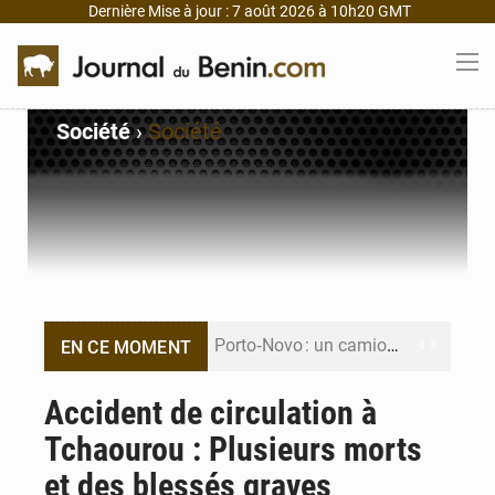
Dernière Mise à jour : 7 août 2026 à 10h20 GMT
Société
›
Société
Porto‑Novo : un camion de produits pétroliers embrase Avakpa
EN CE MOMENT
Patrice Talon prend la tête du premier bureau du Sénat du Bénin
Accident de circulation à
Tchaourou : Plusieurs morts
Bénin : Djogbénou inspecte le chantier du siège de l’Assemblée
et des blessés graves
Bénin et Canada scellent un partenariat inédit