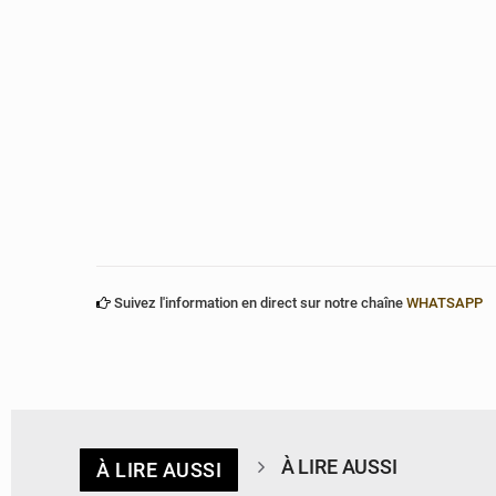
Suivez l'information en direct sur notre chaîne
WHATSAPP
À LIRE AUSSI
À LIRE AUSSI
© Ministère du Cadre de Vie et des Transports, chargé du Développement