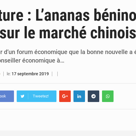
4 août 2026
Bénin : le ministère de l’Intérieur évalue ses rés
ture : L’ananas bénino
4 août 2026
FÉBÉBOXE : la gouvernance, premier combat de la 
 sur le marché chinoi
3 août 2026
Valse des entraîneurs en Première Division bé
3 août 2026
Noyade tragique à Kalalé : 2 enfants perdent 
eur d’un forum économique que la bonne nouvelle a 
conseiller économique à…
le:
17 septembre 2019
O
book
Tweetez!