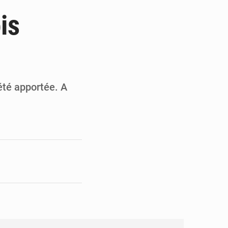
ultats à mi-parcours
is
mandature 2026-2030
s
ninoise
la vie à Gawézi
été apportée. A