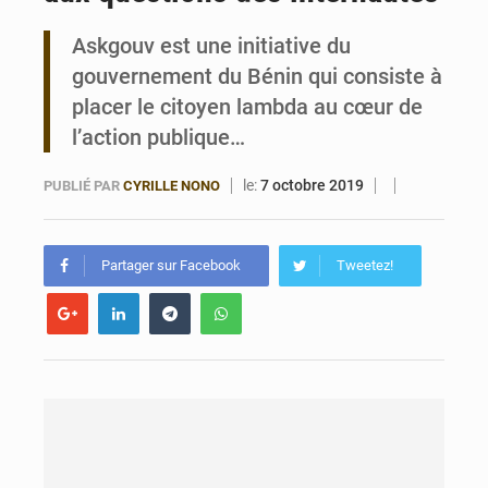
Askgouv est une initiative du
Bénin : Le CEG La Verdure de Ouèdo fait sa mue pour la rentrée
gouvernement du Bénin qui consiste à
placer le citoyen lambda au cœur de
l’action publique…
le:
7 octobre 2019
PUBLIÉ PAR
CYRILLE NONO
Partager sur Facebook
Tweetez!