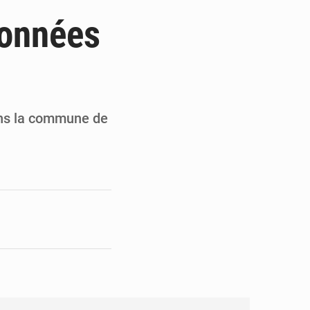
du Sénat du Bénin
sonnées
ge de l’Assemblée
t
e pour la rentrée
dans la commune de