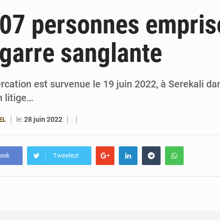
6 août 2026
Patrice Talon prend la tête du premier bureau 
 07 personnes empri
6 août 2026
Bénin : Djogbénou inspecte le chantier du siè
garre sanglante
6 août 2026
Bénin et Canada scellent un partenariat inédi
6 août 2026
Bénin : Le CEG La Verdure de Ouèdo fait sa mu
ercation est survenue le 19 juin 2022, à Serekali 
n litige…
le:
28 juin 2022
EL
book
Tweetez!