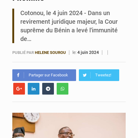
Cotonou, le 4 juin 2024 - Dans un
Bénin : Le CEG La Verdure de Ouèdo fait sa mue pour la rentrée
revirement juridique majeur, la Cour
suprême du Bénin a levé l'immunité
de…
le:
4 juin 2024
PUBLIÉ PAR
HELENE SOUROU
Partager sur Facebook
Tweetez!