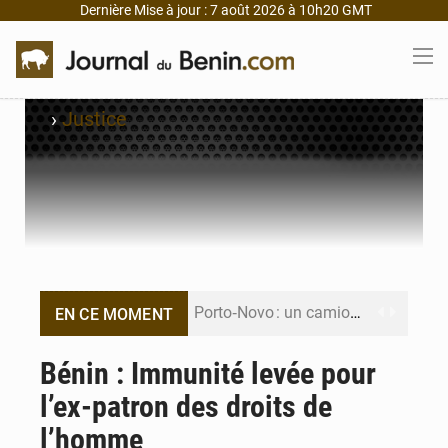
Dernière Mise à jour : 7 août 2026 à 10h20 GMT
›
Justice
Porto‑Novo : un camion de produits pétroliers embrase Avakpa
EN CE MOMENT
Patrice Talon prend la tête du premier bureau du Sénat du Bénin
Bénin : Immunité levée pour
l’ex-patron des droits de
Bénin : Djogbénou inspecte le chantier du siège de l’Assemblée
l’homme
Bénin et Canada scellent un partenariat inédit