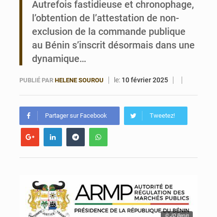
Autrefois fastidieuse et chronophage,
l’obtention de l’attestation de non-
Bénin : Le CEG La Verdure de Ouèdo fait sa mue pour la rentrée
exclusion de la commande publique
au Bénin s’inscrit désormais dans une
dynamique…
le:
10 février 2025
PUBLIÉ PAR
HELENE SOUROU
Partager sur Facebook
Tweetez!
© JD Benin