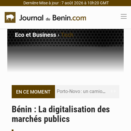
Dernière Mise à jour : 7 août 2026 à 10h20 GMT
Eco et Business
›
Tech
Porto‑Novo : un camion de produits pétroliers embrase Avakpa
EN CE MOMENT
Patrice Talon prend la tête du premier bureau du Sénat du Bénin
Bénin : La digitalisation des
marchés publics
Bénin : Djogbénou inspecte le chantier du siège de l’Assemblée
Bénin et Canada scellent un partenariat inédit