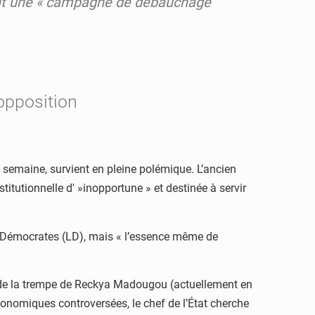
igeant une « campagne de débauchage
opposition
e semaine, survient en pleine polémique. L’ancien
titutionnelle d' »inopportune » et destinée à servir
Les Démocrates (LD), mais « l’essence même de
LD de la trempe de Reckya Madougou (actuellement en
conomiques controversées, le chef de l’État cherche