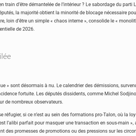
en train d’être démantelée de l’intérieur ? Le sabordage du part
putés, la majorité obtient la minorité de blocage nécessaire pour
e, loin d’être un simple « chaos interne », consolide le « monolit
entielle de 2026.
ilée
ique » sont désormais à nu. Le calendrier des démissions, surven
ïncidence fortuite. Les députés dissidents, comme Michel Sodjino
our de nombreux observateurs.
se réfugier, si ce n’est au sein des formations pro-Talon, où la lo
 C’est l’alibi parfait pour masquer une transaction en sous-main »
nt des promesses de promotions ou des pressions sur les circon