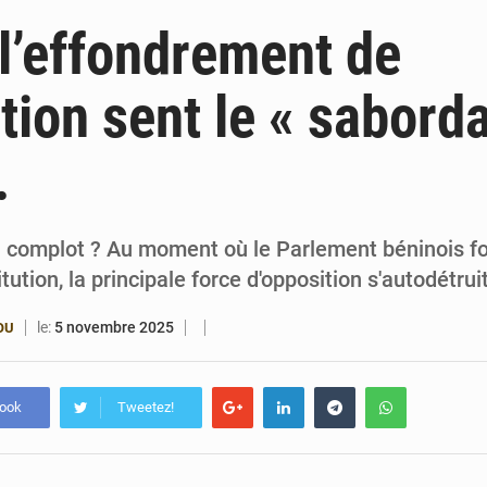
6 août 2026
Patrice Talon prend la tête du premier bureau 
 l’effondrement de
6 août 2026
Bénin : Djogbénou inspecte le chantier du siè
ition sent le « sabord
6 août 2026
Bénin et Canada scellent un partenariat inédi
.
6 août 2026
Bénin : Le CEG La Verdure de Ouèdo fait sa mu
 complot ? Au moment où le Parlement béninois f
tution, la principale force d'opposition s'autodétrui
le:
5 novembre 2025
OU
book
Tweetez!