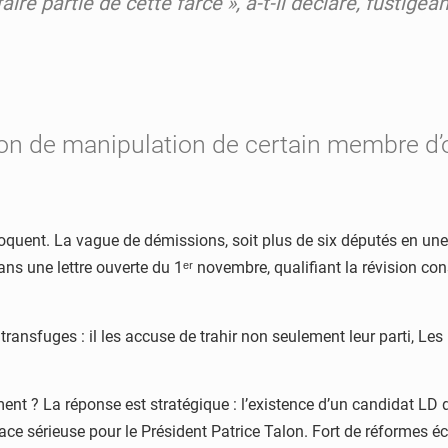
aire partie de cette farce », a-t-il déclaré, fust
tion de manipulation de certain membre d’
 éloquent. La vague de démissions, soit plus de six députés en un
ans une lettre ouverte du 1ᵉʳ novembre, qualifiant la révision cons
s transfuges : il les accuse de trahir non seulement leur parti, 
ment ? La réponse est stratégique : l’existence d’un candidat 
nace sérieuse pour le Président Patrice Talon. Fort de réformes é