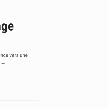
du Sénat du Bénin
ge de l’Assemblée
age
t
e pour la rentrée
once vers une
t.…