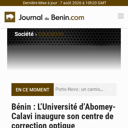
Dernière Mise à jour : 7 août 2026 à 10h20 GMT
Société
›
Education
Porto‑Novo : un camion de produits pétroliers embrase Avakpa
EN CE MOMENT
Patrice Talon prend la tête du premier bureau du Sénat du Bénin
Bénin : L’Université d’Abomey-
Calavi inaugure son centre de
Bénin : Djogbénou inspecte le chantier du siège de l’Assemblée
correction optique
Bénin et Canada scellent un partenariat inédit