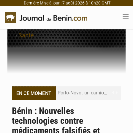
Dernière Mise à jour : 7 août 2026 à 10h20 GMT
›
Santé
Porto‑Novo : un camion de produits pétroliers embrase Avakpa
EN CE MOMENT
Patrice Talon prend la tête du premier bureau du Sénat du Bénin
Bénin : Nouvelles
technologies contre
Bénin : Djogbénou inspecte le chantier du siège de l’Assemblée
médicaments falsifiés et
Bénin et Canada scellent un partenariat inédit