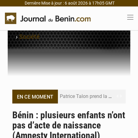
Dernière Mise à jour : 6 août 2026 à 17h05 GMT
›
Société
Patrice Talon prend la tête du premier bureau du Sénat du Bénin
EN CE MOMENT
Bénin : Djogbénou inspecte le chantier du siège de l’Assemblée
Bénin : plusieurs enfants n’ont
pas d’acte de naissance
Bénin et Canada scellent un partenariat inédit
(Amnesty International)
Bénin : Le CEG La Verdure de Ouèdo fait sa mue pour la rentrée