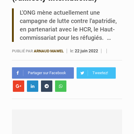
L'ONG mène actuellement une
Bénin : 14,5 milliards de dollars pour faire de la CDN 3.0 un bouclier économique
campagne de lutte contre l'apatridie,
en partenariat avec le HCR, le Haut-
commissariat pour les réfugiés. …
le:
22 juin 2022
PUBLIÉ PAR
ARNAUD MAWEL
Partager sur Facebook
Tweetez!