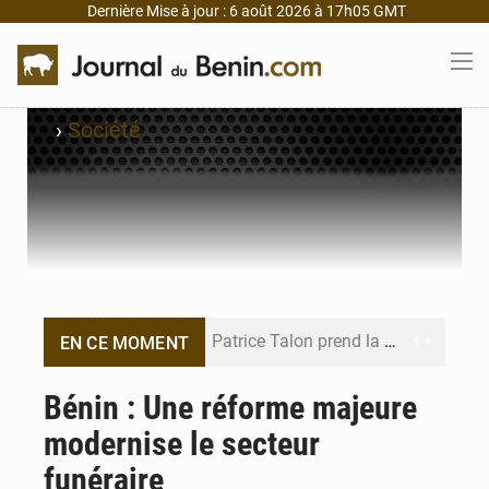
Dernière Mise à jour : 6 août 2026 à 17h05 GMT
›
Société
Patrice Talon prend la tête du premier bureau du Sénat du Bénin
EN CE MOMENT
Bénin : Djogbénou inspecte le chantier du siège de l’Assemblée
Bénin : Une réforme majeure
modernise le secteur
Bénin et Canada scellent un partenariat inédit
funéraire
Bénin : Le CEG La Verdure de Ouèdo fait sa mue pour la rentrée