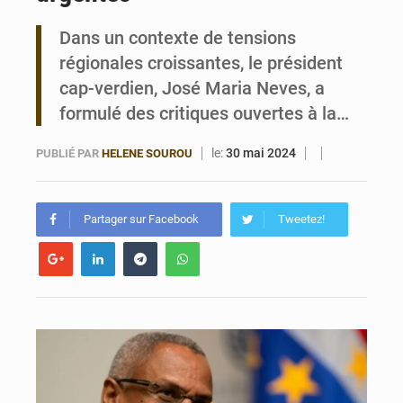
Dans un contexte de tensions
Bénin : Le CEG La Verdure de Ouèdo fait sa mue pour la rentrée
régionales croissantes, le président
cap-verdien, José Maria Neves, a
formulé des critiques ouvertes à la…
le:
30 mai 2024
PUBLIÉ PAR
HELENE SOUROU
Partager sur Facebook
Tweetez!