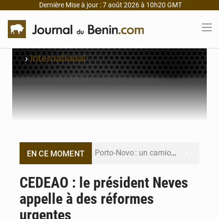
Dernière Mise à jour : 7 août 2026 à 10h20 GMT
›
International
Porto‑Novo : un camion de produits pétroliers embrase Avakpa
EN CE MOMENT
Patrice Talon prend la tête du premier bureau du Sénat du Bénin
CEDEAO : le président Neves
appelle à des réformes
Bénin : Djogbénou inspecte le chantier du siège de l’Assemblée
urgentes
Bénin et Canada scellent un partenariat inédit