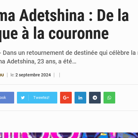
4 août 2026
Bénin : le ministère de l’Intérieur évalue ses rés
a Adetshina : De la
4 août 2026
FÉBÉBOXE : la gouvernance, premier combat de la 
ue à la couronne
3 août 2026
Valse des entraîneurs en Première Division bé
3 août 2026
Noyade tragique à Kalalé : 2 enfants perdent 
- Dans un retournement de destinée qui célèbre la 
ma Adetshina, 23 ans, a été…
le:
2 septembre 2024
OU
book
Tweetez!