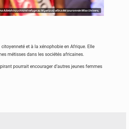
 Adetshina a trouvé refuge au Nigeria où elle a été couronnée Miss Univers,
a citoyenneté et à la xénophobie en Afrique. Elle
nnes métisses dans les sociétés africaines.
nspirant pourrait encourager d’autres jeunes femmes