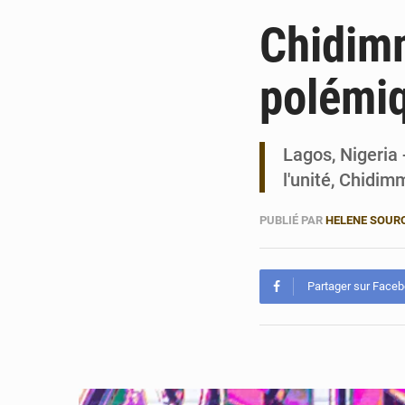
Chidimm
polémiq
Lagos, Nigeria 
l'unité, Chidim
PUBLIÉ PAR
HELENE SOUR
Partager sur Face