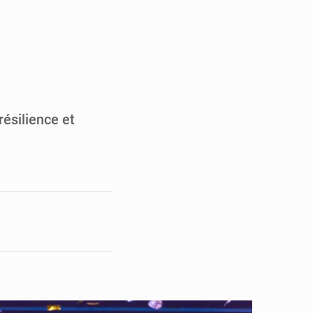
ultats à mi-parcours
mandature 2026-2030
ninoise
la vie à Gawézi
résilience et