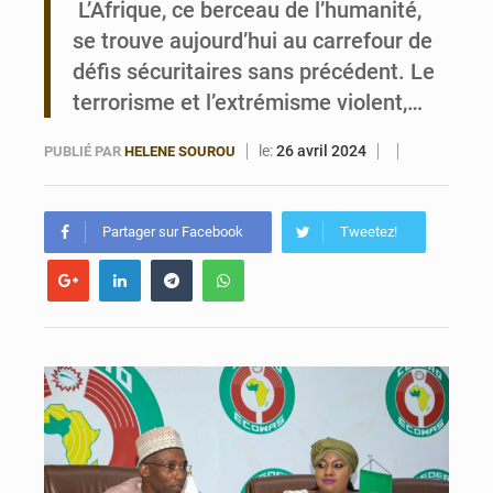
L’Afrique, ce berceau de l’humanité,
se trouve aujourd’hui au carrefour de
Bénin : Le CEG La Verdure de Ouèdo fait sa mue pour la rentrée
défis sécuritaires sans précédent. Le
terrorisme et l’extrémisme violent,…
le:
26 avril 2024
PUBLIÉ PAR
HELENE SOUROU
Partager sur Facebook
Tweetez!