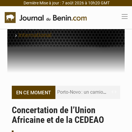
Dernière Mise à jour : 7 août 2026 à 10h20 GMT
›
International
Porto‑Novo : un camion de produits pétroliers embrase Avakpa
EN CE MOMENT
Patrice Talon prend la tête du premier bureau du Sénat du Bénin
Concertation de l’Union
Africaine et de la CEDEAO
Bénin : Djogbénou inspecte le chantier du siège de l’Assemblée
Bénin et Canada scellent un partenariat inédit