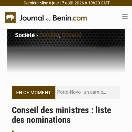
Dernière Mise à jour : 7 août 2026 à 10h20 GMT
Société
›
Société
,
Société
Porto‑Novo : un camion de produits pétroliers embrase Avakpa
EN CE MOMENT
Patrice Talon prend la tête du premier bureau du Sénat du Bénin
Conseil des ministres : liste
des nominations
Bénin : Djogbénou inspecte le chantier du siège de l’Assemblée
Bénin et Canada scellent un partenariat inédit