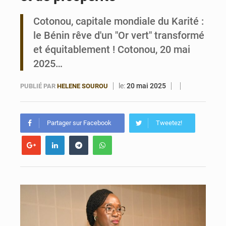
Cotonou, capitale mondiale du Karité :
Bénin : Le CEG La Verdure de Ouèdo fait sa mue pour la rentrée
le Bénin rêve d'un "Or vert" transformé
et équitablement ! Cotonou, 20 mai
2025…
le:
20 mai 2025
PUBLIÉ PAR
HELENE SOUROU
Partager sur Facebook
Tweetez!