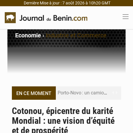
Dernière Mise à jour : 7 août 2026 à 10h20 GMT
Economie
›
Industrie et Commerce
Porto‑Novo : un camion de produits pétroliers embrase Avakpa
EN CE MOMENT
Patrice Talon prend la tête du premier bureau du Sénat du Bénin
Cotonou, épicentre du karité
Mondial : une vision d’équité
Bénin : Djogbénou inspecte le chantier du siège de l’Assemblée
et de prospérité
Bénin et Canada scellent un partenariat inédit