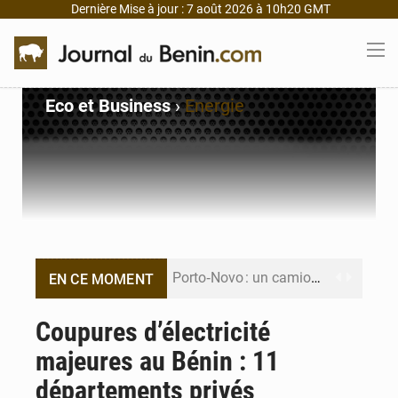
Dernière Mise à jour : 7 août 2026 à 10h20 GMT
Eco et Business
›
Energie
Porto‑Novo : un camion de produits pétroliers embrase Avakpa
EN CE MOMENT
Patrice Talon prend la tête du premier bureau du Sénat du Bénin
Coupures d’électricité
majeures au Bénin : 11
Bénin : Djogbénou inspecte le chantier du siège de l’Assemblée
départements privés
Bénin et Canada scellent un partenariat inédit