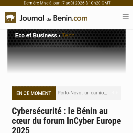
Dernière Mise à jour : 7 août 2026 à 10h20 GMT
Eco et Business
›
Tech
Porto‑Novo : un camion de produits pétroliers embrase Avakpa
EN CE MOMENT
Patrice Talon prend la tête du premier bureau du Sénat du Bénin
Cybersécurité : le Bénin au
cœur du forum InCyber Europe
Bénin : Djogbénou inspecte le chantier du siège de l’Assemblée
2025
Bénin et Canada scellent un partenariat inédit