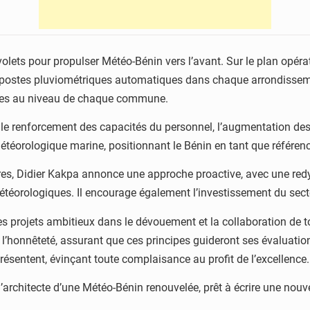
olets pour propulser Météo-Bénin vers l’avant. Sur le plan opérat
de postes pluviométriques automatiques dans chaque arrondisseme
ées au niveau de chaque commune.
e le renforcement des capacités du personnel, l’augmentation des 
météorologique marine, positionnant le Bénin en tant que référenc
res, Didier Kakpa annonce une approche proactive, avec une redy
météorologiques. Il encourage également l’investissement du sect
es projets ambitieux dans le dévouement et la collaboration de to
 et l’honnêteté, assurant que ces principes guideront ses évaluati
 présentent, évinçant toute complaisance au profit de l’excellence.
architecte d’une Météo-Bénin renouvelée, prêt à écrire une nouvel