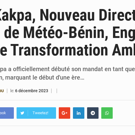
4 août 2026
FÉBÉBOXE : la gouvernance, premier combat de la 
Kakpa, Nouveau Direc
3 août 2026
Valse des entraîneurs en Première Division bé
 de Météo-Bénin, En
3 août 2026
Noyade tragique à Kalalé : 2 enfants perdent 
e Transformation Am
31 juillet 2026
Cotonou 2026-2033 : Le FAGACE s’engage pour le d
kpa a officiellement débuté son mandat en tant que
, marquant le début d'une ère…
le:
6 décembre 2023
OU
book
Tweetez!