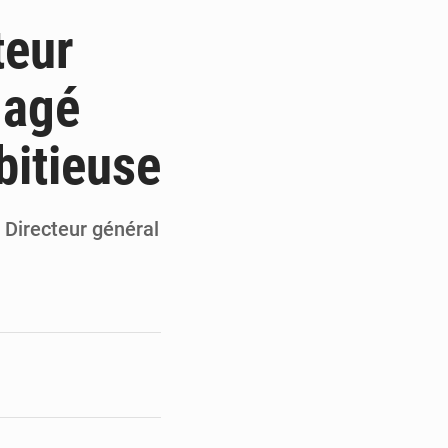
mandature 2026-2030
teur
ninoise
gagé
la vie à Gawézi
bitieuse
éveloppement urbain
 Directeur général