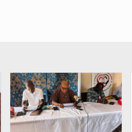
© FéBéBOXE officiel